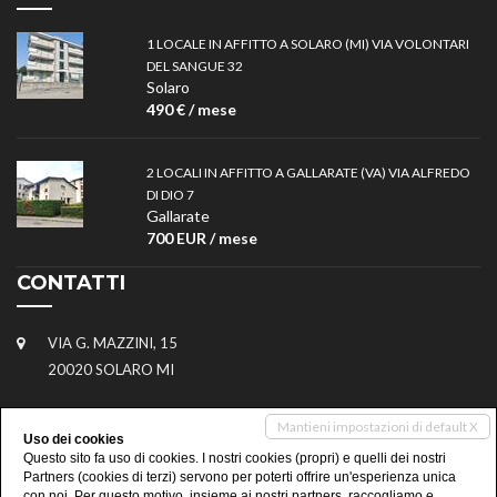
1 LOCALE IN AFFITTO A SOLARO (MI) VIA VOLONTARI
DEL SANGUE 32
Solaro
490 € / mese
2 LOCALI IN AFFITTO A GALLARATE (VA) VIA ALFREDO
DI DIO 7
Gallarate
700 EUR / mese
CONTATTI
VIA G. MAZZINI, 15
20020 SOLARO MI
02.99252839
Mantieni impostazioni di default X
Uso dei cookies
Questo sito fa uso di cookies. I nostri cookies (propri) e quelli dei nostri
348.4583275
Partners (cookies di terzi) servono per poterti offrire un'esperienza unica
con noi. Per questo motivo, insieme ai nostri partners, raccogliamo e