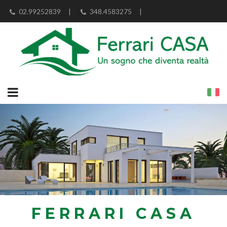
02.99252839
|
348.4583275
|
info@ferraricasa.eu
FERRARI CASA